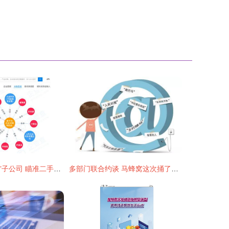
大众新设‘易手车’子公司 瞄准二手车赛道，注册资本6500万元布局互联网信息服务
多部门联合约谈 马蜂窝这次捅了哪个蚂蜂窝？